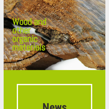
Wood and
other
organic
materials
Details
News