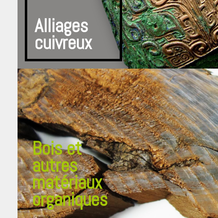
Alliages
cuivreux
Bois et
autres
matériaux
organiques