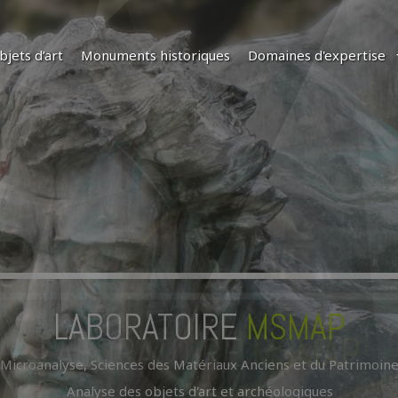
bjets d’art
Monuments historiques
Domaines d'expertise
LABORATOIRE
MSMAP
À la recherche du passé